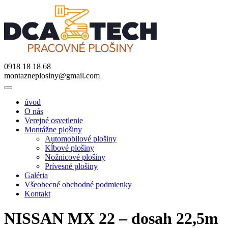
0918 18 18 68
montazneplosiny@gmail.com
úvod
O nás
Verejné osvetlenie
Montážne plošiny
Automobilové plošiny
Kĺbové plošiny
Nožnicové plošiny
Prívesné plošiny
Galéria
Všeobecné obchodné podmienky
Kontakt
NISSAN MX 22 – dosah 22,5m